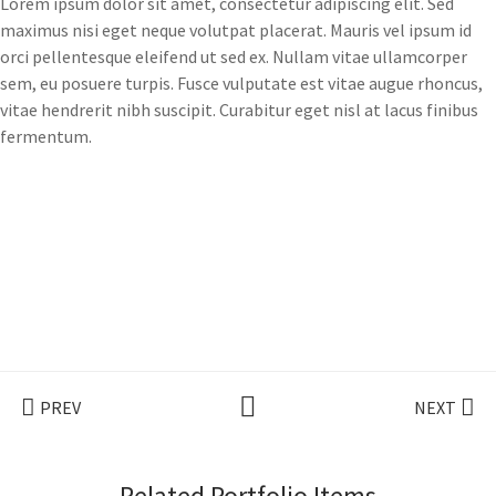
Lorem ipsum dolor sit amet, consectetur adipiscing elit. Sed
maximus nisi eget neque volutpat placerat. Mauris vel ipsum id
orci pellentesque eleifend ut sed ex. Nullam vitae ullamcorper
sem, eu posuere turpis. Fusce vulputate est vitae augue rhoncus,
vitae hendrerit nibh suscipit. Curabitur eget nisl at lacus finibus
fermentum.
PREV
NEXT
Related Portfolio Items